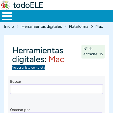
todoELE
Ruta de navegación
Inicio
Herramientas digitales
Plataforma
Mac
Herramientas
Nº de
entradas: 15
digitales
:
Mac
Volver a lista completa
Buscar
Ordenar por