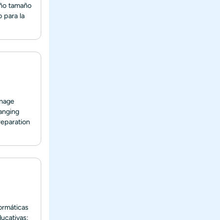
eño tamaño
 para la
anage
ranging
reparation
ormáticas
ducativas: