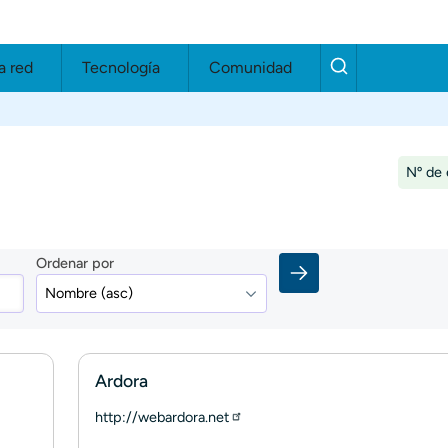
a red
Tecnología
Comunidad
Nº de 
Ordenar por
Ardora
http://webardora.net