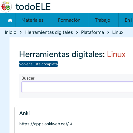
todoELE
Materiales
Formación
Trabajo
En l
Ruta de navegación
Inicio
Herramientas digitales
Plataforma
Linux
Herramientas digitales
:
Linux
Volver a lista completa
Buscar
Anki
https://apps.ankiweb.net/