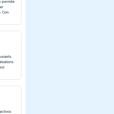
e permite
er
. Con
usiasts.
lizations
ext
ractivos