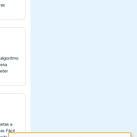
ras
 algoritmo
 esa
eter
jetas a
as Fácil