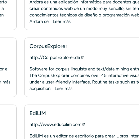
erto
Ardora es una aplicación informática para docentes qu
 a
crear contenidos web de un modo muy sencillo, sin ten
en
conocimientos técnicos de diseño o programación web
Ardora se...
Leer más
CorpusExplorer
http://CorpusExplorer.de
or el
Software for corpus linguists and text/data mining enth
The CorpusExplorer combines over 45 interactive visua
r más
under a user-friendly interface. Routine tasks such as t
acquisition...
Leer más
EdiLIM
http://www.educalim.com
EdiLIM es un editor de escritorio para crear Libros Inte