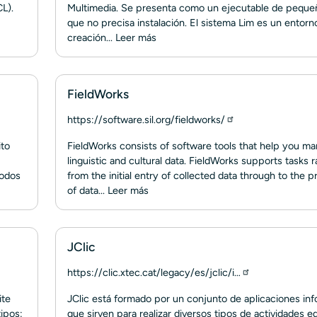
CL).
Multimedia. Se presenta como un ejecutable de pequ
que no precisa instalación. El sistema Lim es un entorno
creación...
Leer más
FieldWorks
https://software.sil.org/fieldworks/
ito
FieldWorks consists of software tools that help you m
linguistic and cultural data. FieldWorks supports tasks 
Todos
from the initial entry of collected data through to the p
of data...
Leer más
JClic
https://clic.xtec.cat/legacy/es/jclic/i…
ite
JClic está formado por un conjunto de aplicaciones inf
tipos:
que sirven para realizar diversos tipos de actividades e