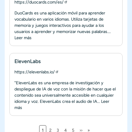
https://duocards.com/es/
DuoCards es una aplicación móvil para aprender
vocabulario en varios idiomas. Utiliza tarjetas de
memoria y juegos interactivos para ayudar a los
usuarios a aprender y memorizar nuevas palabras....
Leer más
ElevenLabs
https://elevenlabs.io/
"ElevenLabs es una empresa de investigación y
despliegue de IA de voz con la misión de hacer que el
contenido sea universalmente accesible en cualquier
idioma y voz. ElevenLabs crea el audio de IA...
Leer
más
Página actual
Página
Página
Página
Página
Siguiente página
Última página
1
2
3
4
5
››
»