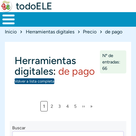
todoELE
Ruta de navegación
Inicio
Herramientas digitales
Precio
de pago
Nº de
Herramientas
entradas:
digitales
:
de pago
66
Volver a lista completa
Página actual
Página
Página
Página
Página
Siguiente página
Última página
1
2
3
4
5
››
»
Paginación
Buscar