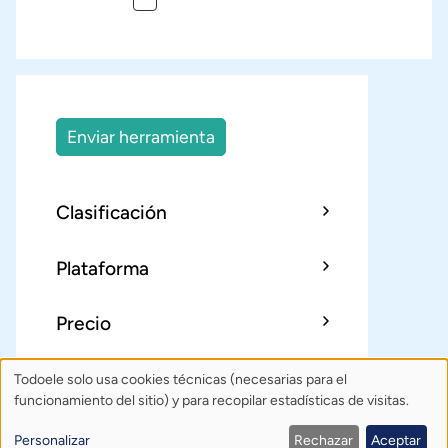
Paginación
Enviar herramienta
Clasificación
Plataforma
Precio
Todoele solo usa cookies técnicas (necesarias para el
Uso
Sobre Todoele
Índice
Publica
funcionamiento del sitio) y para recopilar estadísticas de visitas.
de
Contacto: todoele@gmail.com
Personalizar
Rechazar
Aceptar
Política de privacidad
Créditos