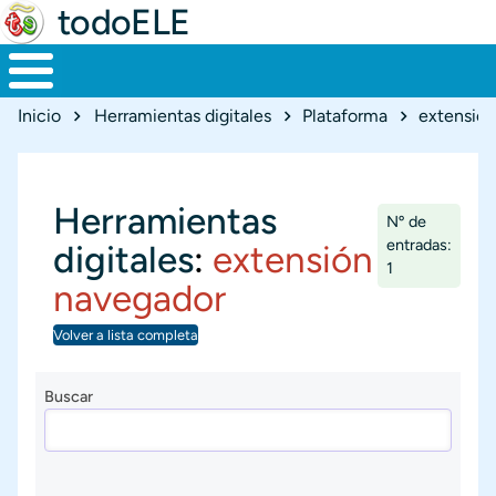
todoELE
Ruta de navegación
Inicio
Herramientas digitales
Plataforma
extensió
Herramientas
Nº de
entradas:
digitales
:
extensión
1
navegador
Volver a lista completa
Buscar