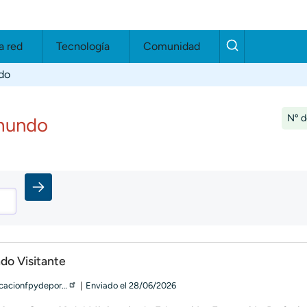
a red
Tecnología
Comunidad
do
Nº d
 mundo
ado Visitante
ucacionfpydepor…
Enviado
el
28/06/2026