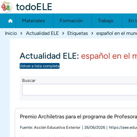
todoELE
Materiales
Formación
Trabajo
En l
Ruta de navegación
Inicio
Actualidad ELE
Etiquetas
español en el mun
Actualidad ELE
:
español en el
Volver a lista completa
Buscar
Premio Archiletras para el programa de Profesor
Fuente:
Acción Educativa Exterior
26/06/2026
https://aee.ed