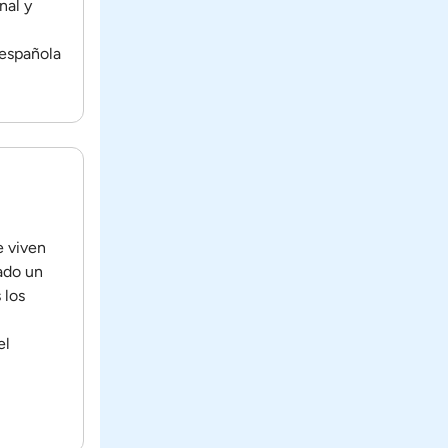
nal y
 española
e viven
rado un
 los
el