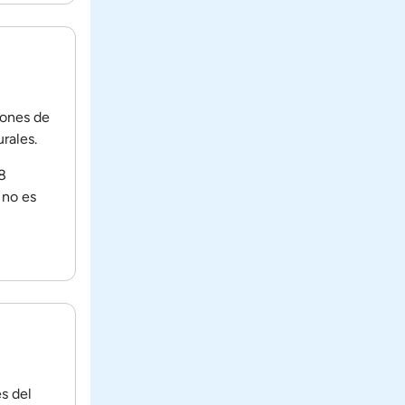
lones de
rales.
8
 no es
es del