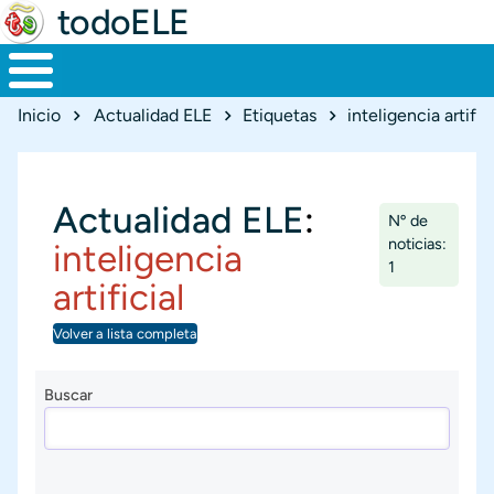
todoELE
Ruta de navegación
Inicio
Actualidad ELE
Etiquetas
inteligencia artific
Actualidad ELE
:
Nº de
noticias:
inteligencia
1
artificial
Volver a lista completa
Buscar