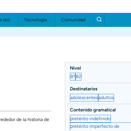
a red
Tecnología
Comunidad
Nivel
B1
B2
Destinatarios
adolescentes
adultos
Contenido gramatical
pretérito indefinido
ededor de la historia de
pretérito imperfecto de