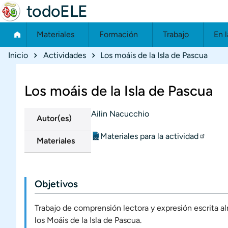
todoELE
Materiales
Formación
Trabajo
En l
Ruta de navegación
Inicio
Actividades
Los moáis de la Isla de Pascua
Los moáis de la Isla de Pascua
Ailin Nacucchio
Autor(es)
Materiales para la actividad
Materiales externos
Materiales
Objetivos
Trabajo de comprensión lectora y expresión escrita alr
los Moáis de la Isla de Pascua.