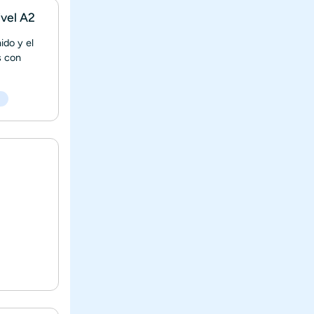
ivel A2
ido y el
s con