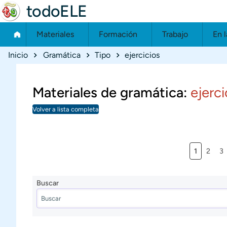
todoELE
Materiales
Formación
Trabajo
En l
Ruta de navegación
Inicio
Gramática
Tipo
ejercicios
Materiales de gramática:
ejerci
Volver a lista completa
Página ac
Página
Pá
1
2
3
Buscar