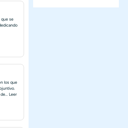
s que se
 dedicando
en los que
bjuntivo.
de...
Leer