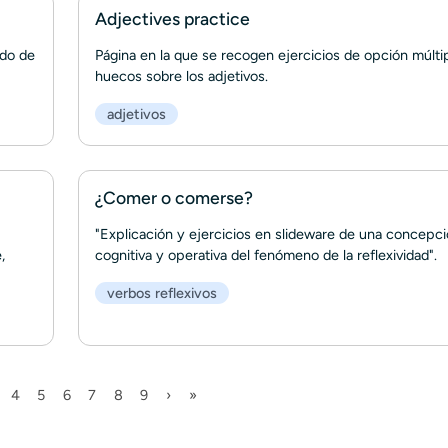
Adjectives practice
ado de
Página en la que se recogen ejercicios de opción múlti
huecos sobre los adjetivos.
adjetivos
¿Comer o comerse?
"Explicación y ejercicios en slideware de una concepc
,
cognitiva y operativa del fenómeno de la reflexividad".
verbos reflexivos
tual
gina
Página
Página
Página
Página
Página
Página
Siguiente página
Última página
4
5
6
7
8
9
›
»
Paginación