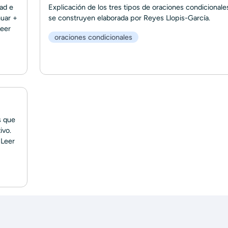
ad e
Explicación de los tres tipos de oraciones condicional
nuar +
se construyen elaborada por Reyes Llopis-García.
eer
oraciones condicionales
s que
ivo.
.
Leer