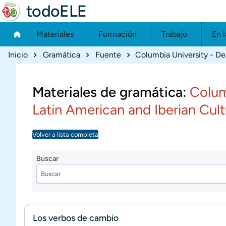
todoELE
Materiales
Formación
Trabajo
En l
Ruta de navegación
Inicio
Gramática
Fuente
Materiales de gramática:
Colum
Latin American and Iberian Cul
Volver a lista completa
Buscar
Los verbos de cambio