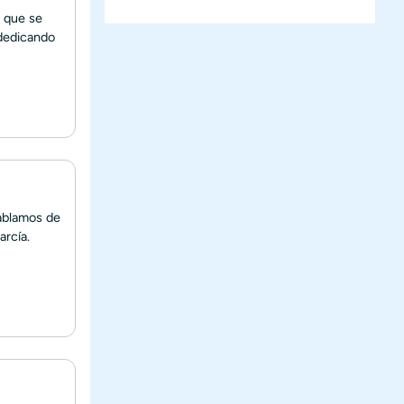
s que se
 dedicando
hablamos de
arcía.