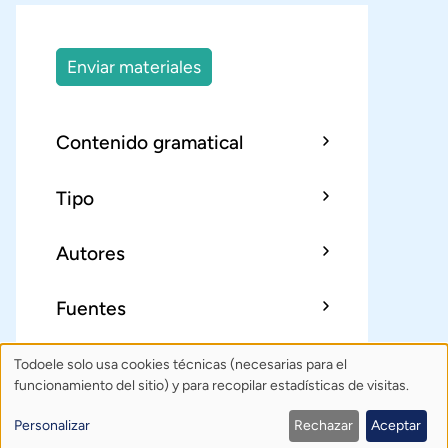
Enviar materiales
Contenido gramatical
Tipo
Autores
Fuentes
Todoele solo usa cookies técnicas (necesarias para el
Uso
Sobre Todoele
Índice
Publica
funcionamiento del sitio) y para recopilar estadísticas de visitas.
de
Contacto: todoele@gmail.com
Personalizar
Rechazar
Aceptar
Política de privacidad
Créditos
datos