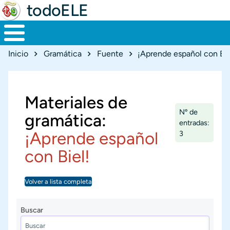
todoELE
Ruta de navegación
Inicio
Gramática
Fuente
¡Aprende español con Bie
Materiales de
Nº de
gramática:
entradas:
¡Aprende español
3
con Biel!
Volver a lista completa
Buscar