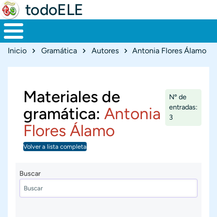
todoELE
Ruta de navegación
Inicio
Gramática
Autores
Antonia Flores Álamo
Materiales de
Nº de
entradas:
gramática:
Antonia
3
Flores Álamo
Volver a lista completa
Buscar