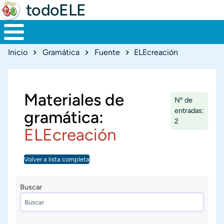
todoELE
Ruta de navegación
Inicio
Gramática
Fuente
ELEcreación
Materiales de
Nº de
entradas:
gramática:
2
ELEcreación
Volver a lista completa
Buscar