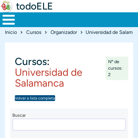
todoELE
Ruta de navegación
Inicio
Cursos
Organizador
Universidad de Salama
Cursos
:
Nº de
cursos:
Universidad de
2
Salamanca
Volver a lista completa
Buscar