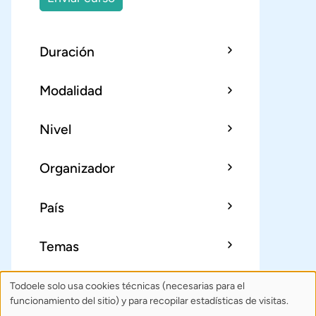
Duración
Modalidad
Nivel
Organizador
País
Temas
Todoele solo usa cookies técnicas (necesarias para el
Uso
Sobre Todoele
Índice
Publica
funcionamiento del sitio) y para recopilar estadísticas de visitas.
de
Contacto: todoele@gmail.com