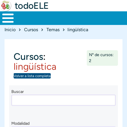
todoELE
Ruta de navegación
Inicio
Cursos
Temas
lingüística
Cursos
:
Nº de cursos:
2
lingüística
Volver a lista completa
Buscar
Modalidad