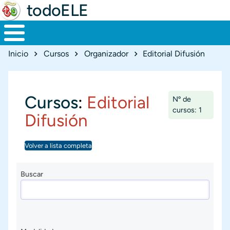
todoELE
Ruta de navegación
Inicio
Cursos
Organizador
Editorial Difusión
Cursos
:
Editorial
Nº de
cursos: 1
Difusión
Volver a lista completa
Buscar