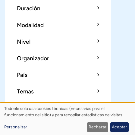
Duración
Modalidad
Nivel
Organizador
País
Temas
Todoele solo usa cookies técnicas (necesarias para el
Uso
Sobre Todoele
Índice
Publica
funcionamiento del sitio) y para recopilar estadísticas de visitas.
de
Contacto: todoele@gmail.com
Personalizar
Rechazar
Aceptar
Política de privacidad
Créditos
datos