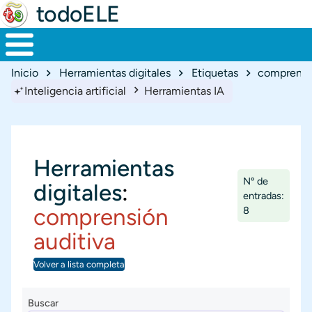
todoELE
Ruta de navegación
Inicio
Herramientas digitales
Etiquetas
comprensió
Inteligencia artificial
Herramientas IA
Herramientas
Nº de
digitales
:
entradas:
comprensión
8
auditiva
Volver a lista completa
Buscar