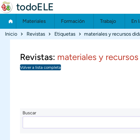
todoELE
Materiales
Formación
Trabajo
En l
Ruta de navegación
Inicio
Revistas
Etiquetas
materiales y recursos did
Revistas:
materiales y recursos
Volver a lista completa
Buscar