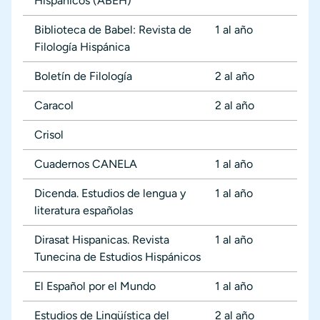
Hispánicos (ABEH)
Biblioteca de Babel: Revista de
1 al año
Filología Hispánica
Boletín de Filología
2 al año
Caracol
2 al año
Crisol
Cuadernos CANELA
1 al año
Dicenda. Estudios de lengua y
1 al año
literatura españolas
Dirasat Hispanicas. Revista
1 al año
Tunecina de Estudios Hispánicos
El Español por el Mundo
1 al año
Estudios de Lingüística del
2 al año