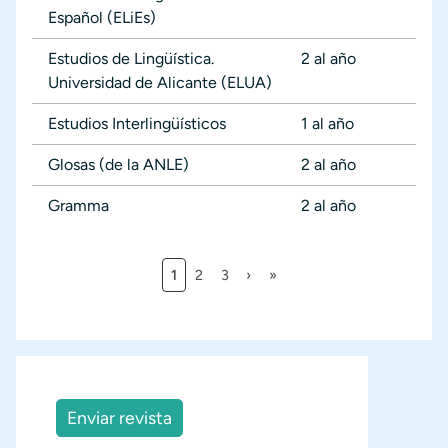
Español (ELiEs)
Estudios de Lingüística.
2 al año
Universidad de Alicante (ELUA)
Estudios Interlingüísticos
1 al año
Glosas (de la ANLE)
2 al año
Gramma
2 al año
Página actual
Página
Página
Siguiente página
Última página
1
2
3
›
»
Paginación
Enviar revista