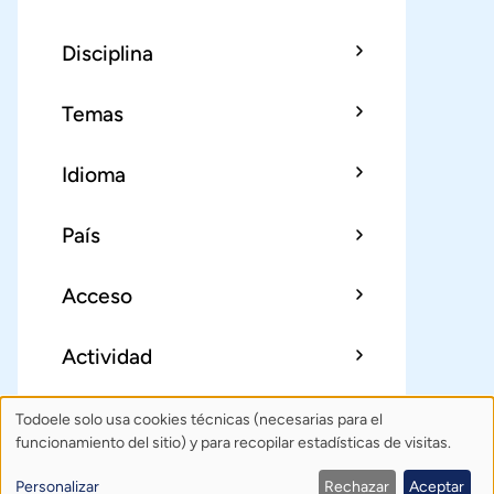
Disciplina
Temas
Idioma
País
Acceso
Actividad
Todoele solo usa cookies técnicas (necesarias para el
Uso
Sobre Todoele
Índice
Publica
funcionamiento del sitio) y para recopilar estadísticas de visitas.
de
Contacto: todoele@gmail.com
Personalizar
Rechazar
Aceptar
Política de privacidad
Créditos