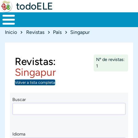
todoELE
Ruta de navegación
Inicio
Revistas
País
Singapur
Revistas:
Nº de revistas:
1
Singapur
Volver a lista completa
Buscar
Idioma