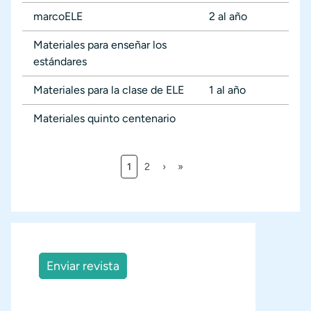
marcoELE
2 al año
Materiales para enseñar los
estándares
Materiales para la clase de ELE
1 al año
Materiales quinto centenario
Página actual
Página
Siguiente página
Última página
1
2
›
»
Paginación
Enviar revista