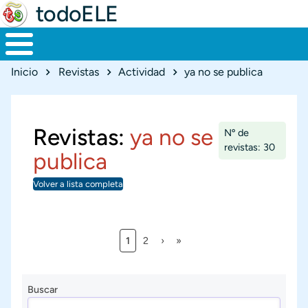
todoELE
Ruta de navegación
Inicio
Revistas
Actividad
ya no se publica
Revistas:
ya no se
Nº de
revistas: 30
publica
Volver a lista completa
Página actual
Página
Siguiente página
Última página
1
2
›
»
Paginación
Buscar