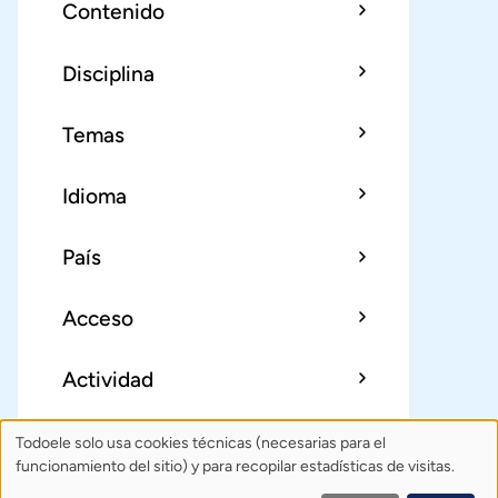
Contenido
Disciplina
Temas
Idioma
País
Acceso
Actividad
Todoele solo usa cookies técnicas (necesarias para el
Uso
Sobre Todoele
Índice
Publica
funcionamiento del sitio) y para recopilar estadísticas de visitas.
de
Contacto: todoele@gmail.com