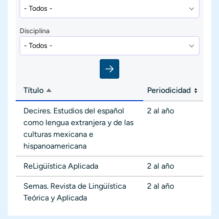
Disciplina
Título
Periodicidad
Ordenar descendente
Decires. Estudios del español
2 al año
como lengua extranjera y de las
culturas mexicana e
hispanoamericana
ReLigüística Aplicada
2 al año
Semas. Revista de Lingüística
2 al año
Teórica y Aplicada