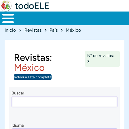
todoELE
Ruta de navegación
Inicio
Revistas
País
México
Revistas:
Nº de revistas:
3
México
Volver a lista completa
Buscar
Idioma