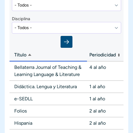
Disciplina
Título
Periodicidad
Ordenar descendente
Bellaterra Journal of Teaching &
4 al año
Learning Language & Literature
Didáctica. Lengua y Literatura
1 al año
e-SEDLL
1 al año
Folios
2 al año
Hispania
2 al año