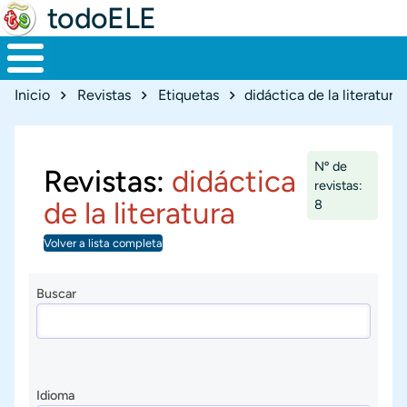
todoELE
Ruta de navegación
Inicio
Revistas
Etiquetas
didáctica de la literatura
Nº de
Revistas:
didáctica
revistas:
de la literatura
8
Volver a lista completa
Buscar
Idioma