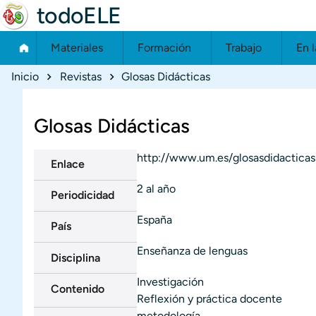
todoELE
Materiales
Formación
Trabajo
En l
Ruta de navegación
Inicio
Revistas
Glosas Didácticas
Glosas Didácticas
http://www.um.es/glosasdidacticas
Enlace
2 al año
Periodicidad
España
País
Enseñanza de lenguas
Disciplina
Investigación
Contenido
Reflexión y práctica docente
metodología