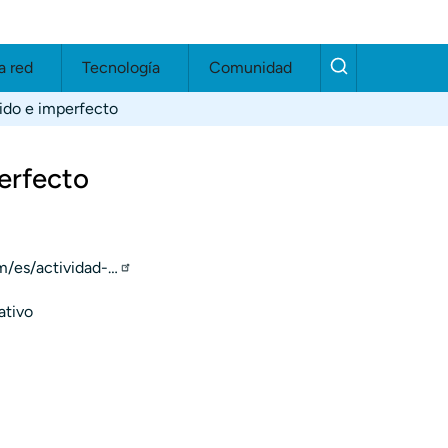
a red
Tecnología
Comunidad
nido e imperfecto
perfecto
m/es/actividad-…
ativo