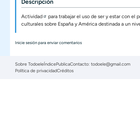
Descripción
Actividad
para trabajar el uso de
ser
y
estar
con el p
culturales sobre España y América destinada a un niv
Inicie sesión
para enviar comentarios
Sobre Todoele
Índice
Publica
Contacto: todoele@gmail.com
Política de privacidad
Créditos