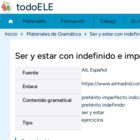
todoELE
Materiales
Formación
Trabajo
En l
Ruta de navegación
Inicio
Materiales de Gramática
Ser y estar con indefi
Ser y estar con indefinido e im
AIL Español
Fuente
https://www.ailmadrid.co
Enlace
pretérito imperfecto indic
Contenido gramatical
pretérito indefinido
ser y estar
ejercicios
Tipo