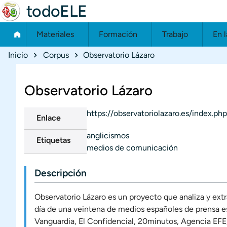
todoELE
Materiales
Formación
Trabajo
En l
Ruta de navegación
Inicio
Corpus
Observatorio Lázaro
Observatorio Lázaro
https://observatoriolazaro.es/index.php
Enlace
anglicismos
Etiquetas
medios de comunicación
Descripción
Observatorio Lázaro es un proyecto que analiza y ext
día de una veintena de medios españoles de prensa escr
Vanguardia, El Confidencial, 20minutos, Agencia EFE,