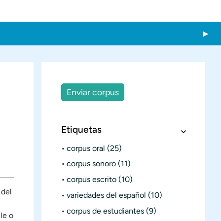
Enviar corpus
Etiquetas
corpus oral
(25)
corpus sonoro
(11)
corpus escrito
(10)
 del
variedades del español
(10)
corpus de estudiantes
(9)
le o