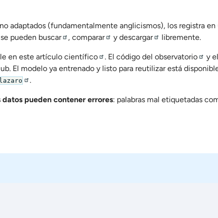
s no adaptados (fundamentalmente anglicismos), los registra en
e se pueden
buscar
,
comparar
y
descargar
libremente.
ble
en este artículo científico
. El
código del observatorio
y e
b. El modelo ya entrenado y listo para reutilizar está disponibl
.
lazaro
s datos pueden contener errores
: palabras mal etiquetadas co