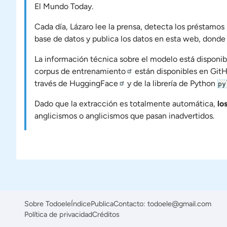
El Mundo Today.
Cada día, Lázaro lee la prensa, detecta los préstamo
base de datos y publica los datos en esta web, dond
La información técnica sobre el modelo está disponi
corpus de entrenamiento
están disponibles en GitHu
través de
HuggingFace
y de la librería de Python
py
Dado que la extracción es totalmente automática,
lo
anglicismos o anglicismos que pasan inadvertidos.
Sobre Todoele
Índice
Publica
Contacto: todoele@gmail.com
Política de privacidad
Créditos