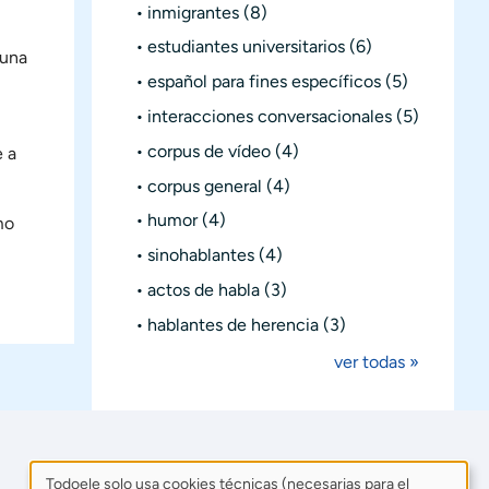
inmigrantes
(8)
estudiantes universitarios
(6)
 una
español para fines específicos
(5)
interacciones conversacionales
(5)
l
corpus de vídeo
(4)
e a
corpus general
(4)
humor
(4)
mo
sinohablantes
(4)
actos de habla
(3)
hablantes de herencia
(3)
ver todas »
Todoele solo usa cookies técnicas (necesarias para el