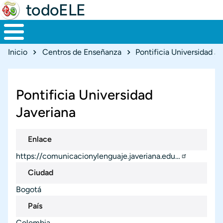
todoELE
Ruta de navegación
Inicio
Centros de Enseñanza
Pontificia Universidad J
Pontificia Universidad
Javeriana
Enlace
https://comunicacionylenguaje.javeriana.edu…
Ciudad
Bogotá
País
Colombia