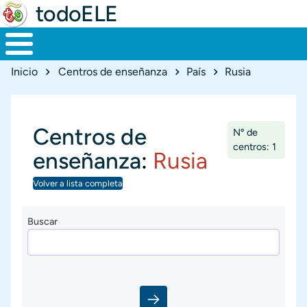
todoELE
Ruta de navegación
Inicio
Centros de enseñanza
País
Rusia
Centros de
Nº de
centros: 1
enseñanza
:
Rusia
Volver a lista completa
Buscar