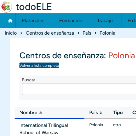
todoELE
Materiales
Formación
Trabajo
En l
Ruta de navegación
Inicio
Centros de enseñanza
País
Polonia
Centros de enseñanza
:
Polonia
Volver a lista completa
Buscar
Nombre
País
Tipo
C
Ordenar descendente
Polonia
otro
International Trilingual
School of Warsaw