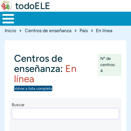
todoELE
Ruta de navegación
Inicio
Centros de enseñanza
País
En línea
Centros de
Nº de
centros:
enseñanza
:
En
4
línea
Volver a lista completa
Buscar