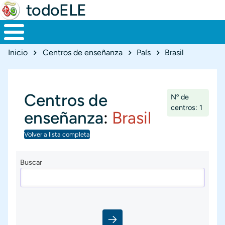
todoELE
Ruta de navegación
Inicio
Centros de enseñanza
País
Brasil
Centros de
Nº de
centros: 1
enseñanza
:
Brasil
Volver a lista completa
Buscar