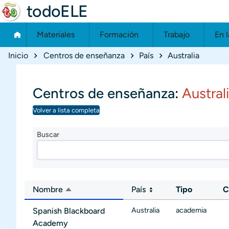
todoELE
Materiales
Formación
Trabajo
En l
Ruta de navegación
Inicio
Centros de enseñanza
País
Australia
Centros de enseñanza
:
Austral
Volver a lista completa
Buscar
Nombre
País
Tipo
C
Ordenar descendente
Australia
academia
Spanish Blackboard
Academy