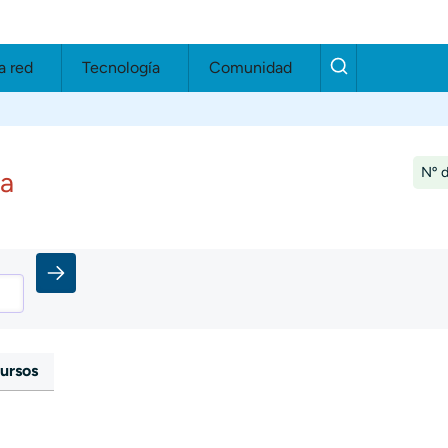
a red
Tecnología
Comunidad
Nº d
ia
ursos