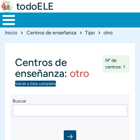
todoELE
Ruta de navegación
Inicio
Centros de enseñanza
Tipo
otro
Centros de
Nº de
centros: 1
enseñanza
:
otro
Volver a lista completa
Buscar