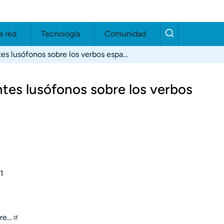
a red
Tecnología
Comunidad
El análisis de errores de estudiantes lusófonos sobre los verbos españoles (I): presente y futuro
antes lusófonos sobre los verbos
1
/re…