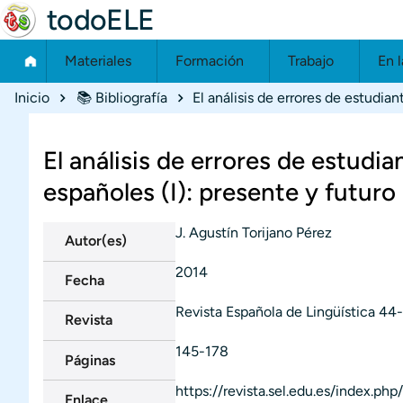
todoELE
Materiales
Formación
Trabajo
En l
Ruta de navegación
Inicio
📚 Bibliografía
El análisis de errores de estudi
españoles (I): presente y futuro
J. Agustín Torijano Pérez
Autor(es)
2014
Fecha
Revista Española de Lingüística
44-
Revista
145-178
Páginas
https://revista.sel.edu.es/index.php
Enlace