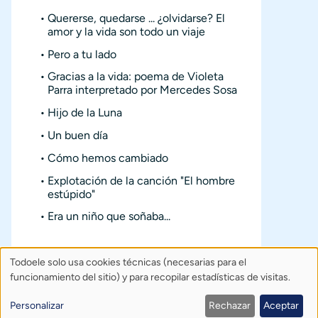
Quererse, quedarse ... ¿olvidarse? El
amor y la vida son todo un viaje
Pero a tu lado
Gracias a la vida: poema de Violeta
Parra interpretado por Mercedes Sosa
Hijo de la Luna
Un buen día
Cómo hemos cambiado
Explotación de la canción "El hombre
estúpido"
Era un niño que soñaba...
Todoele solo usa cookies técnicas (necesarias para el
Uso
Sobre Todoele
Índice
Publica
funcionamiento del sitio) y para recopilar estadísticas de visitas.
de
Contacto: todoele@gmail.com
Personalizar
Rechazar
Aceptar
Política de privacidad
Créditos
datos