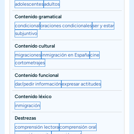
adolescentes
adultos
Contenido gramatical
condicional
oraciones condicionales
ser y estar
subjuntivo
Contenido cultural
migraciones
inmigración en España
cine
cortometrajes
Contenido funcional
dar/pedir información
expresar actitudes
Contenido léxico
inmigración
Destrezas
comprensión lectora
comprensión oral