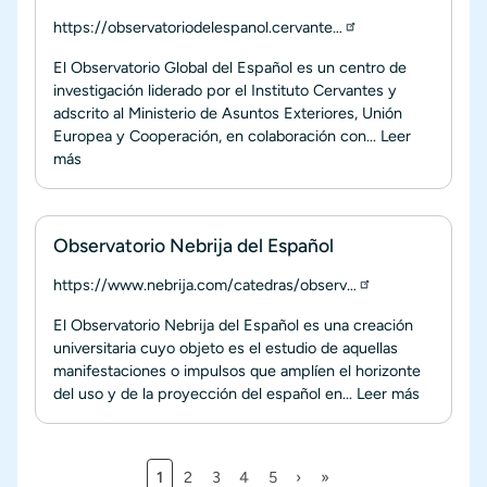
https://observatoriodelespanol.cervante…
El Observatorio Global del Español es un centro de
investigación liderado por el Instituto Cervantes y
adscrito al Ministerio de Asuntos Exteriores, Unión
Europea y Cooperación, en colaboración con...
Leer
más
Observatorio Nebrija del Español
https://www.nebrija.com/catedras/observ…
El Observatorio Nebrija del Español es una creación
universitaria cuyo objeto es el estudio de aquellas
manifestaciones o impulsos que amplíen el horizonte
del uso y de la proyección del español en...
Leer más
Página actual
Página
Página
Página
Página
Siguiente página
Última página
1
2
3
4
5
›
»