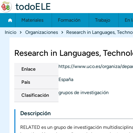
todoELE
Materiales
Formación
Trabajo
En l
Ruta de navegación
Inicio
Organizaciones
Research in Languages, Techn
Research in Languages, Techno
https://www.uco.es/organiza/dep
Enlace
España
País
grupos de investigación
Clasificación
Descripción
RELATED es un grupo de investigación multidisciplina