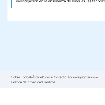
investigación en la enseñanza de lenguas, las tecnol
Sobre Todoele
Índice
Publica
Contacto: todoele@gmail.com
Política de privacidad
Créditos