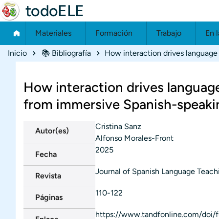
todoELE
Materiales
Formación
Trabajo
En l
Ruta de navegación
Inicio
📚 Bibliografía
How interaction drives languag
from immersive Spanish-speaki
Cristina Sanz
Autor(es)
Alfonso Morales-Front
2025
Fecha
Journal of Spanish Language Teach
Revista
110-122
Páginas
https://www.tandfonline.com/doi/f