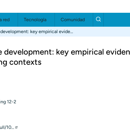
a red
Tecnología
Comunidad
How interaction drives language development: key empirical evidence from immersive Spanish-speaking contexts
e development: key empirical evide
ng contexts
ing
12-2
ull/10…