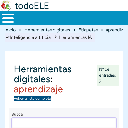
todoELE
Ruta de navegación
Inicio
Herramientas digitales
Etiquetas
aprendizaj
Inteligencia artificial
Herramientas IA
Herramientas
Nº de
entradas:
digitales
:
7
aprendizaje
Volver a lista completa
Buscar