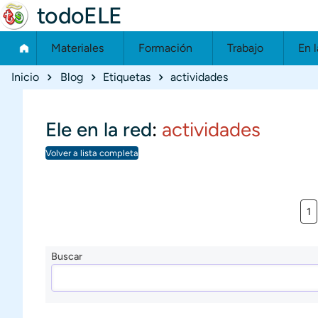
todoELE
Materiales
Formación
Trabajo
En l
Ruta de navegación
Inicio
Blog
Etiquetas
actividades
Ele en la red
:
actividades
Volver a lista completa
Pá
1
Buscar