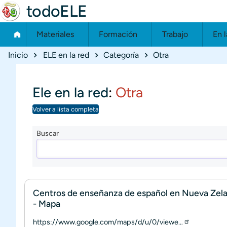
todoELE
Materiales
Formación
Trabajo
En l
Ruta de navegación
Inicio
ELE en la red
Categoría
Otra
Ele en la red
:
Otra
Volver a lista completa
Buscar
Centros de enseñanza de español en Nueva Zel
- Mapa
https://www.google.com/maps/d/u/0/viewe…