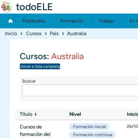
todoELE
Materiales
Formación
Trabajo
En l
Ruta de navegación
Inicio
Cursos
País
Australia
Cursos
:
Australia
Volver a lista completa
Buscar
Título
Nivel
Inici
Cursos de
Formación inicial
26/1
formación del
Formación continua