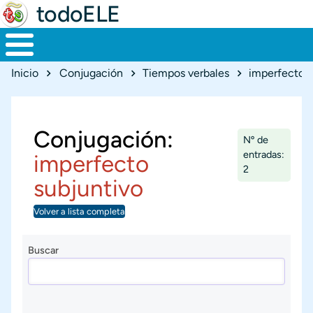
todoELE
Ruta de navegación
Inicio
Conjugación
Tiempos verbales
imperfecto s
Conjugación:
Nº de
entradas:
imperfecto
2
subjuntivo
Volver a lista completa
Buscar