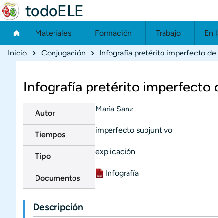
todoELE
Materiales
Formación
Trabajo
En l
Ruta de navegación
Inicio
Conjugación
Infografía pretérito imperfecto de
Infografía pretérito imperfecto
María Sanz
Autor
imperfecto subjuntivo
Tiempos
explicación
Tipo
Infografía
Documento
Documentos
Descripción