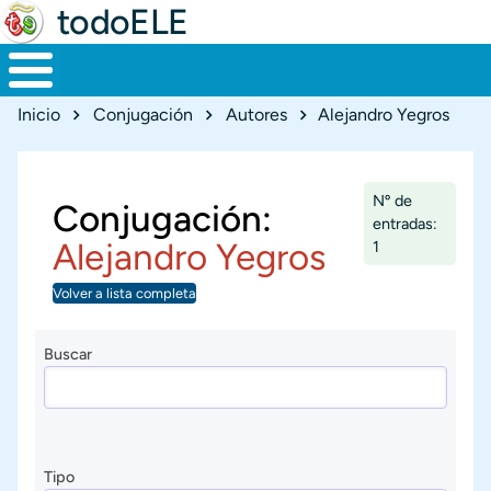
todoELE
Ruta de navegación
Inicio
Conjugación
Autores
Alejandro Yegros
Nº de
Conjugación:
entradas:
Alejandro Yegros
1
Volver a lista completa
Buscar
Tipo