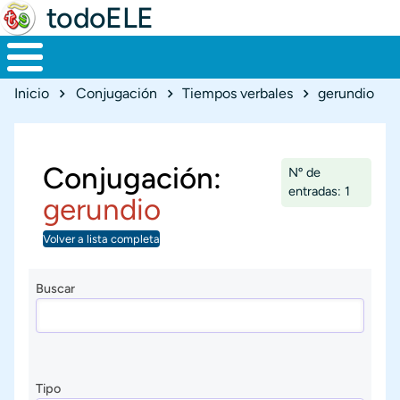
todoELE
Ruta de navegación
Inicio
Conjugación
Tiempos verbales
gerundio
Conjugación:
Nº de
entradas: 1
gerundio
Volver a lista completa
Buscar
Tipo