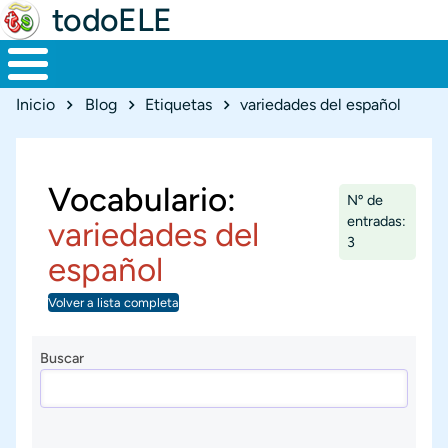
todoELE
Ruta de navegación
Inicio
Blog
Etiquetas
variedades del español
Vocabulario:
Nº de
entradas:
variedades del
3
español
Volver a lista completa
Buscar