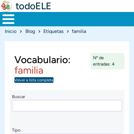
todoELE
Ruta de navegación
Inicio
Blog
Etiquetas
familia
Vocabulario:
Nº de
entradas: 4
familia
Volver a lista completa
Buscar
Tipo