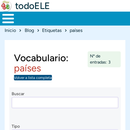
todoELE
Ruta de navegación
Inicio
Blog
Etiquetas
países
Vocabulario:
Nº de
entradas: 3
países
Volver a lista completa
Buscar
Tipo